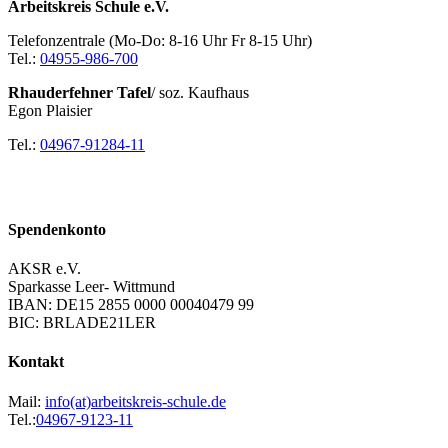
Arbeitskreis Schule e.V.
Telefonzentrale (Mo-Do: 8-16 Uhr Fr 8-15 Uhr)
Tel.:
04955-986-700
Rhauderfehner Tafel
/ soz. Kaufhaus
Egon Plaisier
Tel.:
04967-91284-11
Spendenkonto
AKSR e.V.
Sparkasse Leer- Wittmund
IBAN: DE15 2855 0000 00040479 99
BIC: BRLADE21LER
Kontakt
Mail:
info(at)arbeitskreis-schule.de
Tel.:
04967-9123-11