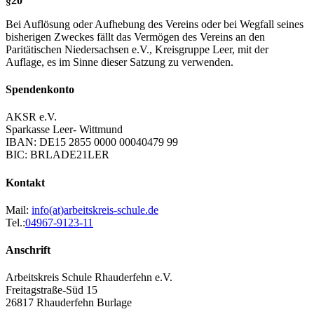
§20
Bei Auflösung oder Aufhebung des Vereins oder bei Wegfall seines
bisherigen Zweckes fällt das Vermögen des Vereins an den
Paritätischen Niedersachsen e.V., Kreisgruppe Leer, mit der
Auflage, es im Sinne dieser Satzung zu verwenden.
Spendenkonto
AKSR e.V.
Sparkasse Leer- Wittmund
IBAN: DE15 2855 0000 00040479 99
BIC: BRLADE21LER
Kontakt
Mail:
info(at)arbeitskreis-schule.de
Tel.:
04967-9123-11
Anschrift
Arbeitskreis Schule Rhauderfehn e.V.
Freitagstraße-Süd 15
26817 Rhauderfehn Burlage